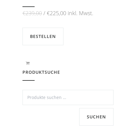
Ursprünglicher
Aktueller
€
239,00
€
225,00
inkl. Mwst.
Preis
Preis
war:
ist:
€239,00
€225,00.
BESTELLEN
PRODUKTSUCHE
SUCHEN