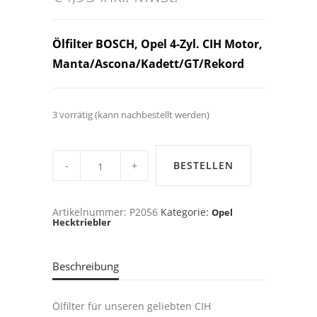
Ölfilter BOSCH, Opel 4-Zyl. CIH Motor,
Manta/Ascona/Kadett/GT/Rekord
3 vorrätig (kann nachbestellt werden)
Ölfilter
BOSCH,
BESTELLEN
Opel
4-
Zyl.
CIH
Artikelnummer:
P2056
Kategorie:
Opel
Motor,
Hecktriebler
Manta/Ascona/Kadett/GT/Rekord
usw.
quantity
Beschreibung
Ölfilter für unseren geliebten CIH