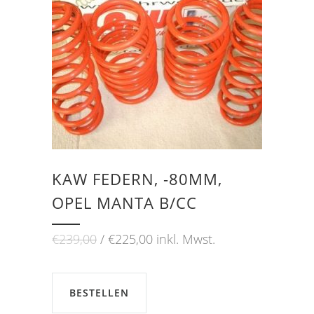
KAW FEDERN, -80MM,
OPEL MANTA B/CC
Ursprünglicher
Aktueller
€
239,00
€
225,00
inkl. Mwst.
Preis
Preis
war:
ist:
€239,00
€225,00.
BESTELLEN