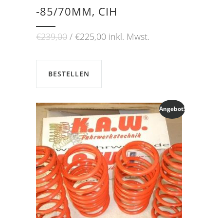
-85/70MM, CIH
Ursprünglicher
Aktueller
€
239,00
€
225,00
inkl. Mwst.
Preis
Preis
war:
ist:
€239,00
€225,00.
BESTELLEN
Angebot!