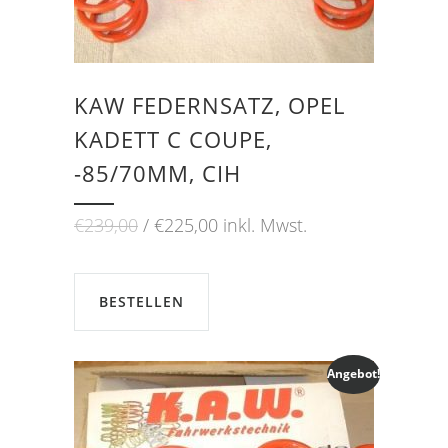
KAW FEDERNSATZ, OPEL
KADETT C COUPE,
-85/70MM, CIH
Ursprünglicher
Aktueller
€
239,00
€
225,00
inkl. Mwst.
Preis
Preis
war:
ist:
€239,00
€225,00.
BESTELLEN
Angebot!