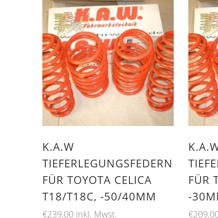
K.A.W
K.A.
TIEFERLEGUNGSFEDERN
TIEF
FÜR TOYOTA CELICA
FÜR 
T18/T18C, -50/40MM
-30
€
239,00
inkl. Mwst.
€
209,0