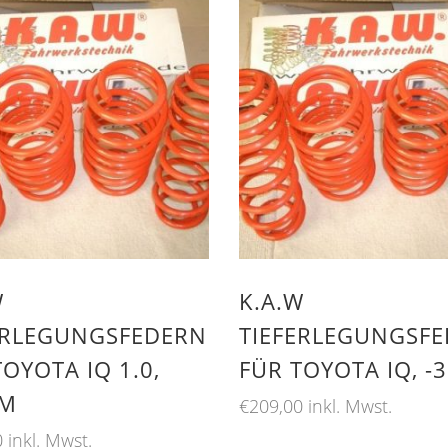
W
K.A.W
ERLEGUNGSFEDERN
TIEFERLEGUNGSF
TOYOTA IQ 1.0,
FÜR TOYOTA IQ, 
MM
€
209,00
inkl. Mwst.
0
inkl. Mwst.