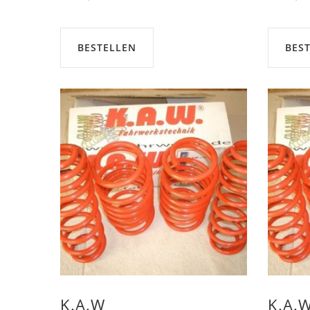
BESTELLEN
BES
K.A.W
K.A.