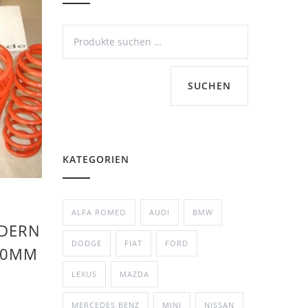
SUCHEN
KATEGORIEN
ALFA ROMEO
AUDI
BMW
EDERN
DODGE
FIAT
FORD
-30MM
LEXUS
MAZDA
MERCEDES BENZ
MINI
NISSAN