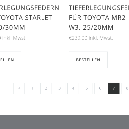
ERLEGUNGSFEDERN
TIEFERLEGUNGSF
TOYOTA STARLET
FÜR TOYOTA MR2
40/30MM
W3,-25/20MM
0
inkl. Mwst.
€
239,00
inkl. Mwst.
TELLEN
BESTELLEN
<
1
2
3
4
5
6
7
8