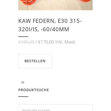
KAW FEDERN, E30 315-
320I/IS, -60/40MM
Ursprünglicher
Aktueller
€
189,00
€
170,00
inkl. Mwst.
Preis
Preis
war:
ist:
€189,00
€170,00.
BESTELLEN
PRODUKTSUCHE