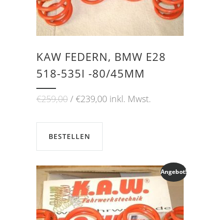
KAW FEDERN, BMW E28
518-535I -80/45MM
Ursprünglicher
Aktueller
€
259,00
€
239,00
inkl. Mwst.
Preis
Preis
war:
ist:
€259,00
€239,00.
BESTELLEN
Angebot!