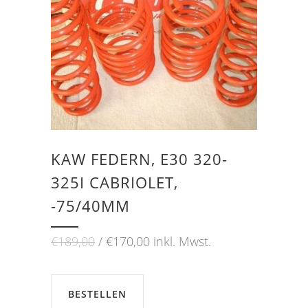
KAW FEDERN, E30 320-
325I CABRIOLET,
-75/40MM
Ursprünglicher
Aktueller
€
189,00
€
170,00
inkl. Mwst.
Preis
Preis
war:
ist:
€189,00
€170,00.
BESTELLEN