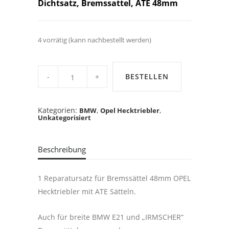
Dichtsatz, Bremssattel, ATE 48mm
4 vorrätig (kann nachbestellt werden)
Dichtsatz,
Bremssattel,
BESTELLEN
ATE
48mm,
Kadett
C,
Kategorien:
,
,
BMW
Opel Hecktriebler
Manta,
Unkategorisiert
Ascona,
BMW
E21
quantity
Beschreibung
1 Reparatursatz für Bremssättel 48mm OPEL
Hecktriebler mit ATE Sätteln.
Auch für breite BMW E21 und „IRMSCHER“