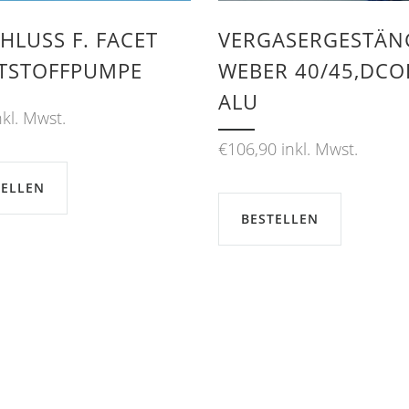
LUSS F. FACET K
VERGASERGESTÄN
STOFFPUMPE
WEBER 40/45,DCO
ALU
nkl. Mwst.
€
106,90
inkl. Mwst.
TELLEN
BESTELLEN