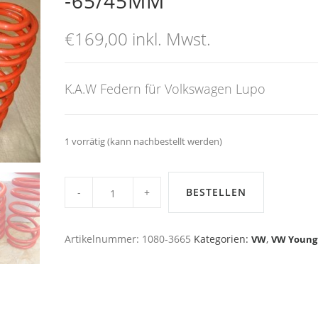
-65/45MM
€
169,00
inkl. Mwst.
K.A.W Federn für Volkswagen Lupo
1 vorrätig (kann nachbestellt werden)
K.A.W
Federn
BESTELLEN
für
Volkswagen
Lupo,
-65/45mm
Artikelnummer:
1080-3665
Kategorien:
,
VW
VW Young
quantity