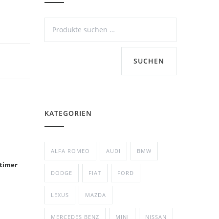
SUCHEN
KATEGORIEN
ALFA ROMEO
AUDI
BMW
timer
DODGE
FIAT
FORD
LEXUS
MAZDA
MERCEDES BENZ
MINI
NISSAN