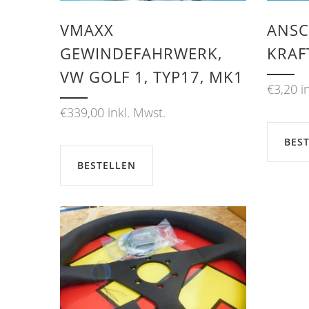
VMAXX
ANSCH
GEWINDEFAHRWERK,
RAFT
VW GOLF 1, TYP17, MK1
€
3,20
i
€
339,00
inkl. Mwst.
BES
BESTELLEN