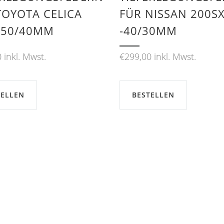
TOYOTA CELICA
FÜR NISSAN 200SX
 -50/40MM
-40/30MM
0
inkl. Mwst.
€
299,00
inkl. Mwst.
TELLEN
BESTELLEN