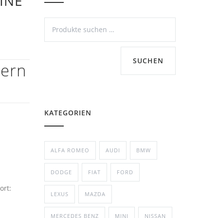
INE
SUCHEN
dern
KATEGORIEN
ALFA ROMEO
AUDI
BMW
DODGE
FIAT
FORD
ort:
LEXUS
MAZDA
MERCEDES BENZ
MINI
NISSAN