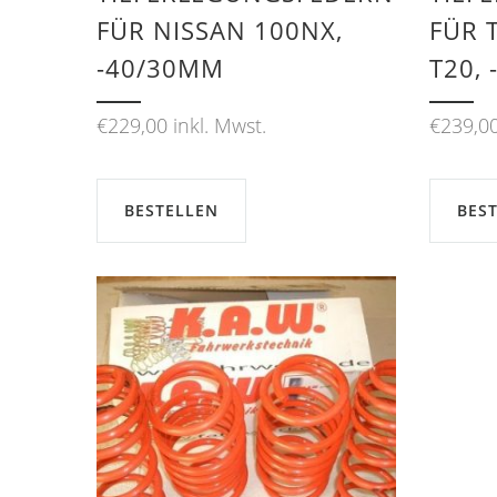
FÜR NISSAN 100NX,
FÜR 
-40/30MM
T20,
€
229,00
inkl. Mwst.
€
239,0
BESTELLEN
BES