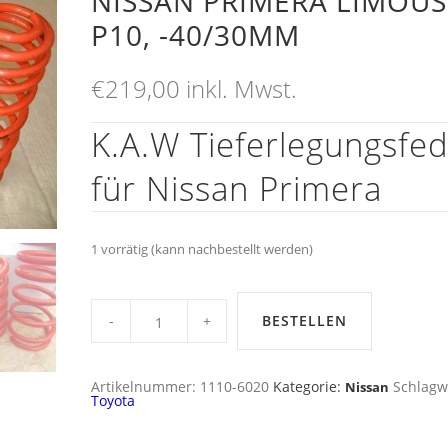
NISSAN PRIMERA LIMOUS
P10, -40/30MM
€
219,00
inkl. Mwst.
K.A.W Tieferlegungsfe
für Nissan Primera
1 vorrätig (kann nachbestellt werden)
K.A.W
Tieferlegungsfedern
BESTELLEN
für
Nissan
Primera
Limousine
Artikelnummer:
1110-6020
Kategorie:
Schlagw
Nissan
P10,
Toyota
-40/30mm
quantity