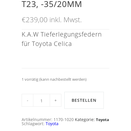
T23, -35/20MM
€
239,00
inkl. Mwst.
K.A.W Tieferlegungsfedern
für Toyota Celica
1 vorrätig (kann nachbestellt werden)
K.A.W
Tieferlegungsfedern
BESTELLEN
für
Toyota
Celica
T23,
Artikelnummer:
1170-1020
Kategorie:
Toyota
-35/20mm
Schlagwort:
Toyota
quantity