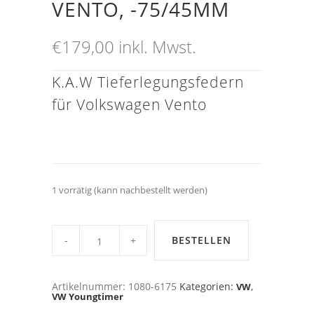
VENTO, -75/45MM
€
179,00
inkl. Mwst.
K.A.W Tieferlegungsfedern
für Volkswagen Vento
1 vorrätig (kann nachbestellt werden)
K.A.W
Tieferlegungsfedern
BESTELLEN
für
Volkswagen
Vento,
-75/45mm
Artikelnummer:
1080-6175
Kategorien:
,
VW
quantity
VW Youngtimer