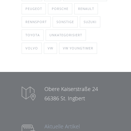
PEUGEOT
PORSCHE
RENAULT
RENNSPORT
SONSTIGE
SUZUKI
TOYOTA
UNKATEGORISIERT
VOLVO
VW
VW YOUNGTIMER
Obere Kaiserstraße 24
66386 St. Ingbert
Aktuelle Artikel