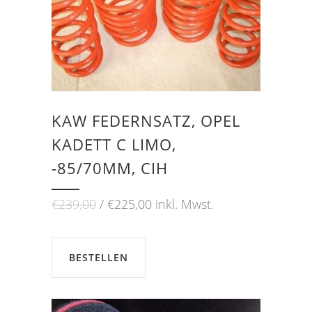
KAW FEDERNSATZ, OPEL
KADETT C LIMO,
-85/70MM, CIH
Ursprünglicher
Aktueller
€
239,00
€
225,00
inkl. Mwst.
Preis
Preis
war:
ist:
€239,00
€225,00.
BESTELLEN