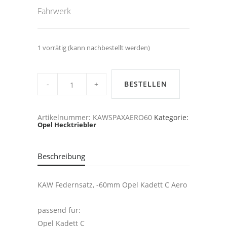
Fahrwerk
1 vorrätig (kann nachbestellt werden)
Kadett
C
BESTELLEN
Aero,
-60mm
KAW/SPAX
Fahrwerk
Artikelnummer:
KAWSPAXAERO60
Kategorie:
quantity
Opel Hecktriebler
Beschreibung
KAW Federnsatz, -60mm Opel Kadett C Aero
passend für:
Opel Kadett C