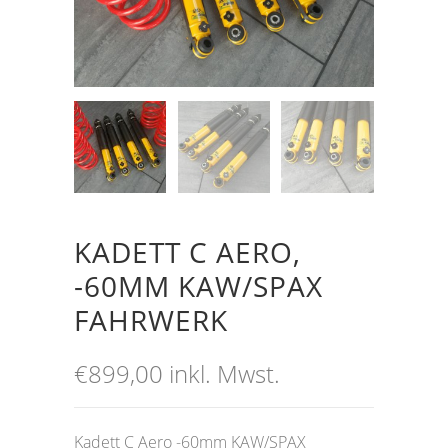
KADETT C AERO,
-60MM KAW/SPAX
FAHRWERK
€
899,00
inkl. Mwst.
Kadett C Aero -60mm KAW/SPAX