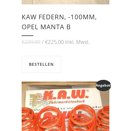
KAW FEDERN, -100MM,
OPEL MANTA B
Ursprünglicher
Aktueller
€
239,00
€
225,00
inkl. Mwst.
Preis
Preis
war:
ist:
€239,00
€225,00.
BESTELLEN
Angebot!