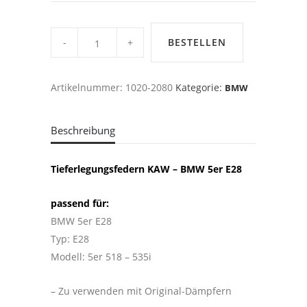
KAW
FEDERN,
BESTELLEN
BMW
E28
518-
535i
Artikelnummer:
1020-2080
Kategorie:
BMW
-80/45mm
quantity
Beschreibung
Tieferlegungsfedern KAW – BMW 5er E28
passend für:
BMW 5er E28
Typ: E28
Modell: 5er 518 – 535i
– Zu verwenden mit Original-Dämpfern