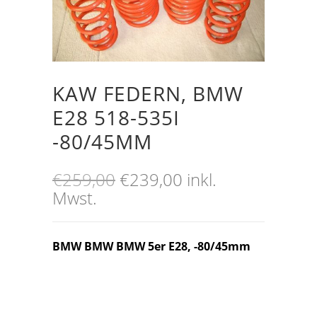
KAW FEDERN, BMW
E28 518-535I
-80/45MM
Ursprünglicher
Aktueller
€
259,00
€
239,00
inkl.
Preis
Preis
Mwst.
war:
ist:
€259,00
€239,00.
BMW
BMW BMW 5er E28, -80/45mm