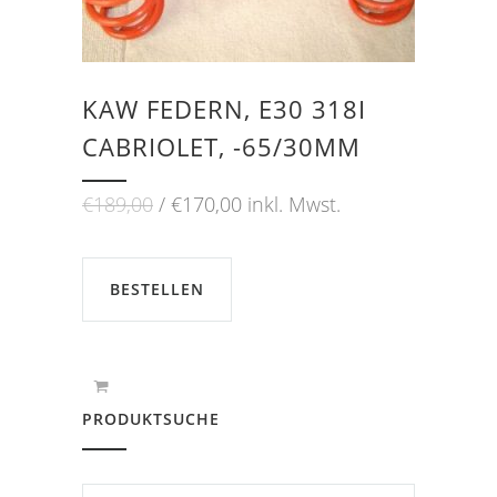
KAW FEDERN, E30 318I
CABRIOLET, -65/30MM
Ursprünglicher
Aktueller
€
189,00
€
170,00
inkl. Mwst.
Preis
Preis
war:
ist:
€189,00
€170,00.
BESTELLEN
PRODUKTSUCHE