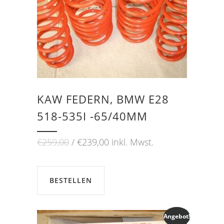
KAW FEDERN, BMW E28
518-535I -65/40MM
Ursprünglicher
Aktueller
€
259,00
€
239,00
inkl. Mwst.
Preis
Preis
war:
ist:
€259,00
€239,00.
BESTELLEN
Angebot!