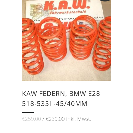
KAW FEDERN, BMW E28
518-535I -45/40MM
Ursprünglicher
Aktueller
€
259,00
€
239,00
inkl. Mwst.
Preis
Preis
war:
ist: