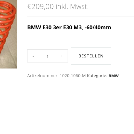
€
209,00
inkl. Mwst.
BMW E30 3er E30 M3
, -60/40mm
KAW
FEDERN,
BESTELLEN
E30
3er,
M3
-60/40mm
Artikelnummer:
1020-1060-M
Kategorie:
BMW
quantity