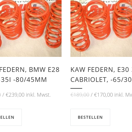
FEDERN, BMW E28
KAW FEDERN, E30 
535I -80/45MM
CABRIOLET, -65/
Ursprünglicher
Aktueller
Ursprünglicher
Aktuelle
0
€
239,00
inkl. Mwst.
€
189,00
€
170,00
inkl. M
Preis
Preis
Preis
Preis
war:
ist:
war:
ist:
€259,00
€239,00.
€189,00
€170,00
TELLEN
BESTELLEN