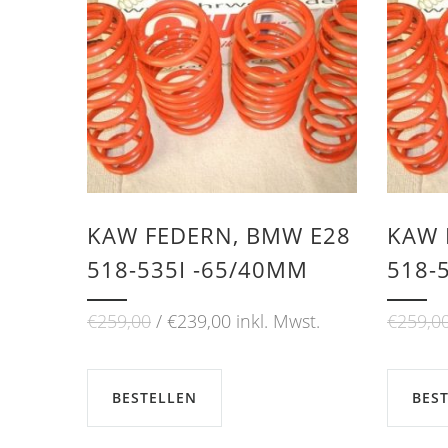
KAW FEDERN, BMW E28
KAW 
518-535I -65/40MM
518-
Ursprünglicher
Aktueller
€
259,00
€
239,00
inkl. Mwst.
€
259,0
Preis
Preis
war:
ist:
€259,00
€239,00.
BESTELLEN
BES