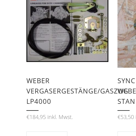
WEBER
SYNC
VERGASERGESTÄNGE/GASZUG
WEBE
LP4000
STA
€
184,95
inkl. Mwst.
€
53,50