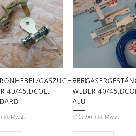
RONHEBEL/GASZUGHEBEL,
VERGASERGESTÄN
R 40/45,DCOE,
WEBER 40/45,DCO
NDARD
ALU
inkl. Mwst.
€
106,90
inkl. Mwst.