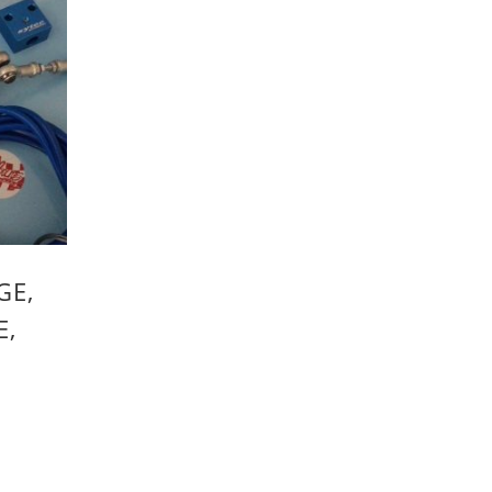
GE,
E,