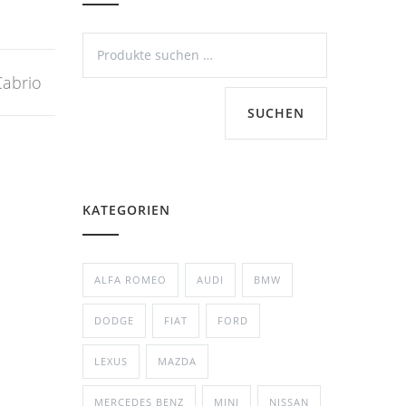
Cabrio
SUCHEN
KATEGORIEN
ALFA ROMEO
AUDI
BMW
DODGE
FIAT
FORD
LEXUS
MAZDA
MERCEDES BENZ
MINI
NISSAN