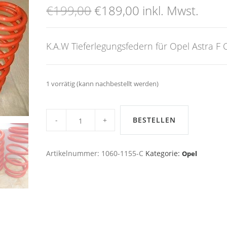
Ursprünglicher
Aktueller
€
199,00
€
189,00
inkl. Mwst.
Preis
Preis
war:
ist:
K.A.W Tieferlegungsfedern für Opel Astra F 
€199,00
€189,00.
1 vorrätig (kann nachbestellt werden)
KAW
Federnsatz,
BESTELLEN
-55/35mm
Opel
Astra
F
Artikelnummer:
1060-1155-C
Kategorie:
Opel
Cabrio
quantity