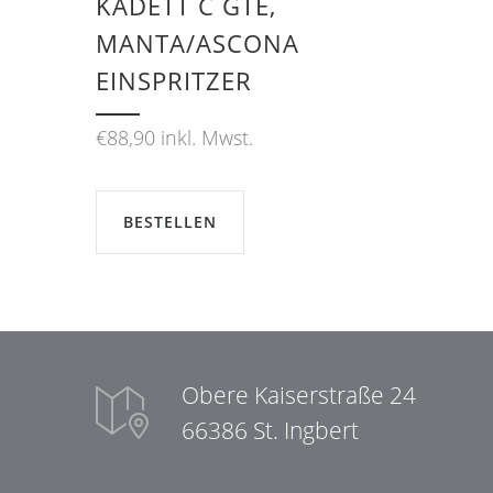
KADETT C GTE,
MANTA/ASCONA
EINSPRITZER
€
88,90
inkl. Mwst.
BESTELLEN
Obere Kaiserstraße 24
66386 St. Ingbert