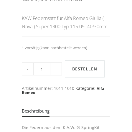
KAW Federnsatz für Alfa Romeo Giulia (
Nova ) Super 1300 Typ 115.09 -40/30mm
1 vorrätig (kann nachbestellt werden)
KAW
Federnsatz
BESTELLEN
für
Alfa
Romeo
Giulia
Artikelnummer:
1011-1010
Kategorie:
Alfa
(
Romeo
Nova
)
Super
1300
-40/30mm
Beschreibung
quantity
Die Federn aus dem K.A.W. ® SpringKit