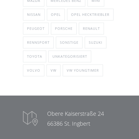
MAZDA
MERCEDES BENZ
MINI
NISSAN
OPEL
OPEL HECKTRIEBLER
PEUGEOT
PORSCHE
RENAULT
RENNSPORT
SONSTIGE
SUZUKI
TOYOTA
UNKATEGORISIERT
VOLVO
VW
VW YOUNGTIMER
Obere Kaiserstraße 24
66386 St. Ingbert