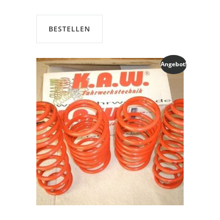
war:
ist:
€239,00
€225,00.
BESTELLEN
Angebot!