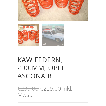
KAW FEDERN,
-100MM, OPEL
ASCONA B
Ursprünglicher
Aktueller
€
239,00
€
225,00
inkl.
Preis
Preis
Mwst.
war:
ist: