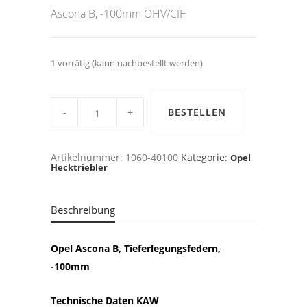
€239,00
€225,00.
Ascona B, -100mm OHV/CIH
1 vorrätig (kann nachbestellt werden)
KAW
FEDERN,
BESTELLEN
-100mm,
Opel
Ascona
B
Artikelnummer:
1060-40100
Kategorie:
Opel
quantity
Hecktriebler
Beschreibung
Opel Ascona B, Tieferlegungsfedern,
-100mm
Technische Daten KAW