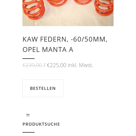
KAW FEDERN, -60/50MM,
OPEL MANTA A
Ursprünglicher
Aktueller
€
239,00
€
225,00
inkl. Mwst.
Preis
Preis
war:
ist:
€239,00
€225,00.
BESTELLEN
PRODUKTSUCHE