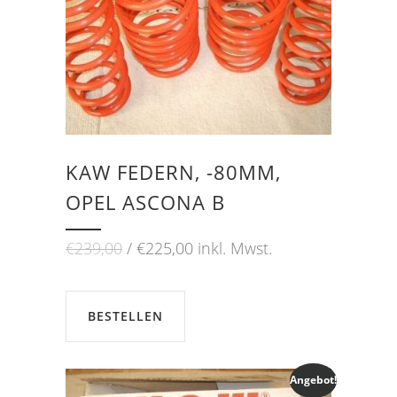
KAW FEDERN, -80MM,
OPEL ASCONA B
Ursprünglicher
Aktueller
€
239,00
€
225,00
inkl. Mwst.
Preis
Preis
war:
ist:
€239,00
€225,00.
BESTELLEN
Angebot!