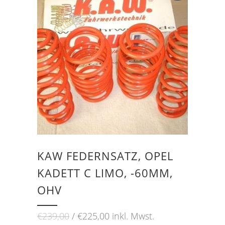
KAW FEDERNSATZ, OPEL
KADETT C LIMO, -60MM,
OHV
Ursprünglicher
Aktueller
€
239,00
€
225,00
inkl. Mwst.
Preis
Preis