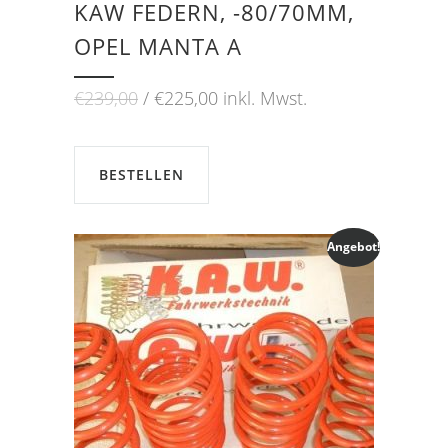
KAW FEDERN, -80/70MM,
OPEL MANTA A
Ursprünglicher
Aktueller
€
239,00
€
225,00
inkl. Mwst.
Preis
Preis
war:
ist:
€239,00
€225,00.
BESTELLEN
Angebot!