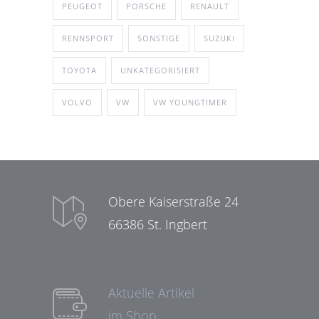
PEUGEOT
PORSCHE
RENAULT
RENNSPORT
SONSTIGE
SUZUKI
TOYOTA
UNKATEGORISIERT
VOLVO
VW
VW YOUNGTIMER
Obere Kaiserstraße 24
66386 St. Ingbert
Aktuelle Artikel
im Shop