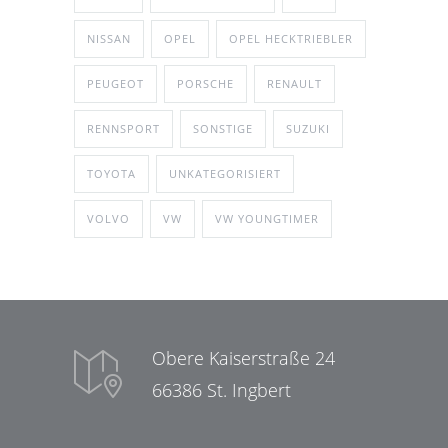
NISSAN
OPEL
OPEL HECKTRIEBLER
PEUGEOT
PORSCHE
RENAULT
RENNSPORT
SONSTIGE
SUZUKI
TOYOTA
UNKATEGORISIERT
VOLVO
VW
VW YOUNGTIMER
Obere Kaiserstraße 24
66386 St. Ingbert