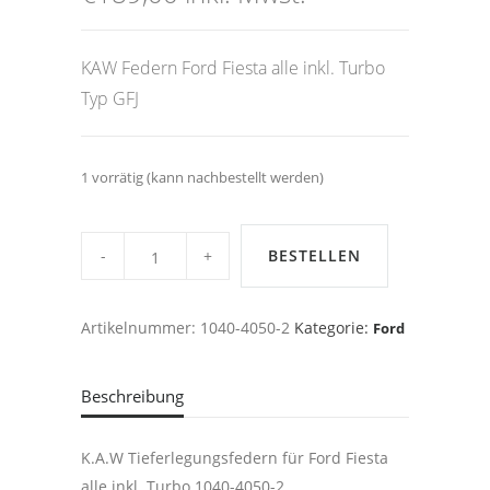
KAW Federn Ford Fiesta alle inkl. Turbo
Typ GFJ
1 vorrätig (kann nachbestellt werden)
KAW
Tieferlegungsfedern
BESTELLEN
Ford
Fiesta
GFJ
alle
Artikelnummer:
1040-4050-2
Kategorie:
Ford
inkl.
Turbo,
-50/40mm
quantity
Beschreibung
K.A.W Tieferlegungsfedern für Ford Fiesta
alle inkl. Turbo 1040-4050-2