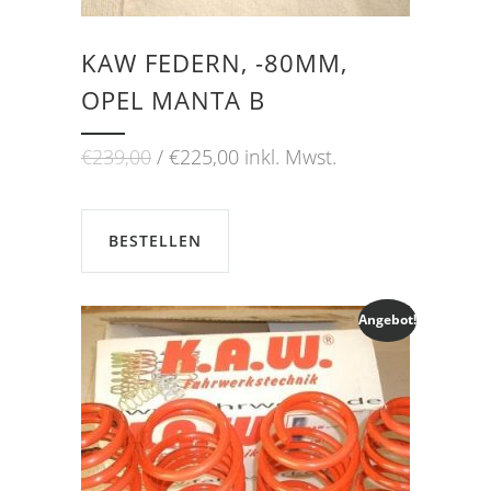
KAW FEDERN, -80MM,
OPEL MANTA B
Ursprünglicher
Aktueller
€
239,00
€
225,00
inkl. Mwst.
Preis
Preis
war:
ist:
€239,00
€225,00.
BESTELLEN
Angebot!