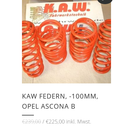
KAW FEDERN, -100MM,
OPEL ASCONA B
Ursprünglicher
Aktueller
€
239,00
€
225,00
inkl. Mwst.
Preis
Preis
war:
ist: