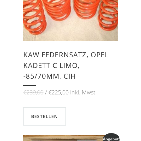
KAW FEDERNSATZ, OPEL
KADETT C LIMO,
-85/70MM, CIH
Ursprünglicher
Aktueller
€
239,00
€
225,00
inkl. Mwst.
Preis
Preis
war:
ist:
€239,00
€225,00.
BESTELLEN
Angebot!