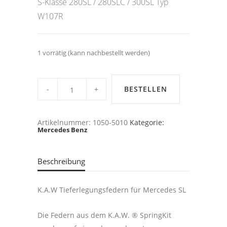
S-Klasse 280SL / 280SLC / 300SL Typ
W107R
1 vorrätig (kann nachbestellt werden)
Mercedes
S-
BESTELLEN
Klasse
280SL
/
280SLC
Artikelnummer:
1050-5010
Kategorie:
/
Mercedes Benz
300SL
Typ
W107R
KAW-
TIEFERLEGUNGSFEDERN,
Beschreibung
-40/40mm
quantity
K.A.W Tieferlegungsfedern für Mercedes SL
Die Federn aus dem K.A.W. ® SpringKit