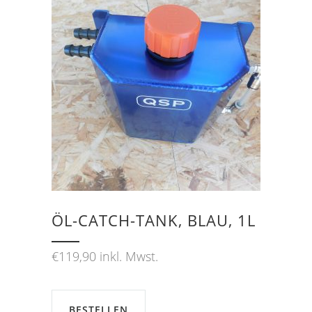
ÖL-CATCH-TANK, BLAU, 1L
€
119,90
inkl. Mwst.
BESTELLEN