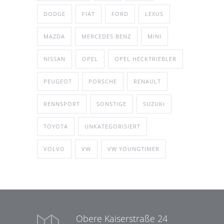
DODGE
FIAT
FORD
LEXUS
MAZDA
MERCEDES BENZ
MINI
NISSAN
OPEL
OPEL HECKTRIEBLER
PEUGEOT
PORSCHE
RENAULT
RENNSPORT
SONSTIGE
SUZUKI
TOYOTA
UNKATEGORISIERT
VOLVO
VW
VW YOUNGTIMER
Obere Kaiserstraße 24