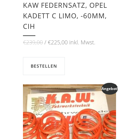
KAW FEDERNSATZ, OPEL
KADETT C LIMO, -60MM,
CIH
Ursprünglicher
Aktueller
€
239,00
€
225,00
inkl. Mwst.
Preis
Preis
war:
ist:
€239,00
€225,00.
BESTELLEN
Angebot!