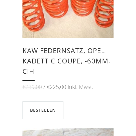
KAW FEDERNSATZ, OPEL
KADETT C COUPE, -60MM,
CIH
Ursprünglicher
Aktueller
€
239,00
€
225,00
inkl. Mwst.
Preis
Preis
war:
ist:
€239,00
€225,00.
BESTELLEN