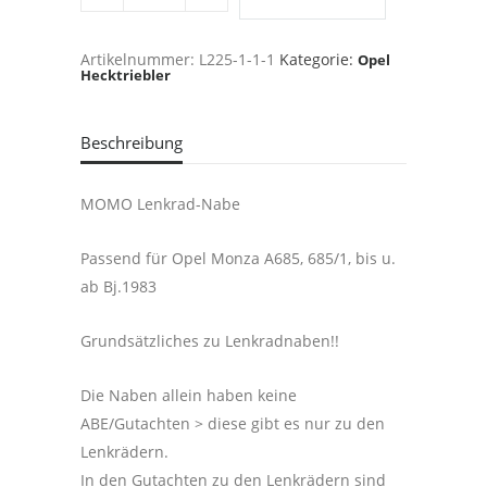
Opel
Monza
A685,
685/1,
Artikelnummer:
L225-1-1-1
Kategorie:
Opel
bis
Hecktriebler
u.
ab
Bj.1983
quantity
Beschreibung
MOMO Lenkrad-Nabe
Passend für Opel Monza A685, 685/1, bis u.
ab Bj.1983
Grundsätzliches zu Lenkradnaben!!
Die Naben allein haben keine
ABE/Gutachten > diese gibt es nur zu den
Lenkrädern.
In den Gutachten zu den Lenkrädern sind