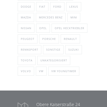
DODGE
FIAT
FORD
LEXUS
MAZDA
MERCEDES BENZ
MINI
NISSAN
OPEL
OPEL HECKTRIEBLER
PEUGEOT
PORSCHE
RENAULT
RENNSPORT
SONSTIGE
SUZUKI
TOYOTA
UNKATEGORISIERT
VOLVO
VW
VW YOUNGTIMER
Obere Kaiserstraße 24