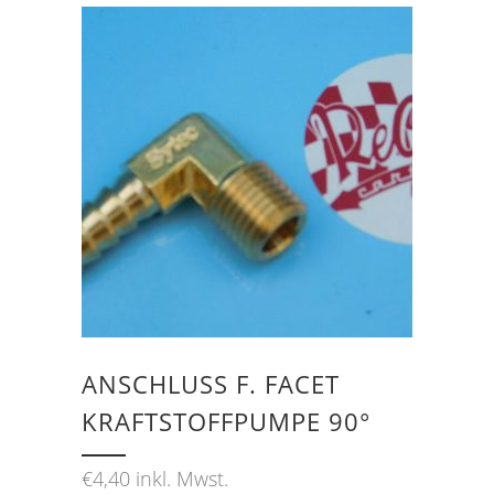
ANSCHLUSS F. FACET K
RAFTSTOFFPUMPE 90°
€
4,40
inkl. Mwst.