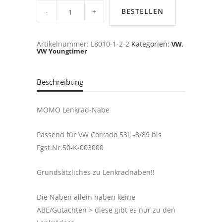
MOMO
Nabe,
BESTELLEN
VW
Corrado
53i,
-8/89
Artikelnummer:
L8010-1-2-2
Kategorien:
,
VW
bis
VW Youngtimer
Fgst.Nr.50-
K-
003000
quantity
Beschreibung
MOMO Lenkrad-Nabe
Passend für VW Corrado 53i, -8/89 bis
Fgst.Nr.50-K-003000
Grundsätzliches zu Lenkradnaben!!
Die Naben allein haben keine
ABE/Gutachten > diese gibt es nur zu den