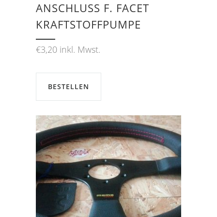
ANSCHLUSS F. FACET K
RAFTSTOFFPUMPE
€
3,20
inkl. Mwst.
BESTELLEN