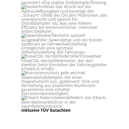
garantiert eine stabile Stoßdämpferleistung.
Das Gas drückt auf die
Hydraulikflüssigkeit und beseitigt den
„Schaum“-Effekt des Öls (ein Phänomen, das
unerwünscht und typisch für
Ölstoßdämpfer ist), was eine höhere
Effizienz bei kontinuierlicher, intensiver
Arbeit bedeutet.
Ein speziell
ausgewählter Gewindetyp und ein breites
Spektrum an Fahrwerkverstellung
ermöglichen eine optimale
Höheneinstellung des Fahrzeugs.
Innovativer
hexaCOIL-Verstellfederteller, der den
Komfort beim Einstellen der Fahrzeugshöhe
erheblich erhöht.
Gewindestoßdämpfer mit einer
Doppelschicht aus „goldenem“ Zink und
Verstellung aus eloxiertem Aluminium
garantieren eine erhöhte
Korrosionsbeständigkeit.
Gewindefedern von Eibach,
dem Weltmarktführer in der
Sportfedernindustrie.
Inklusive TÜV Gutachten