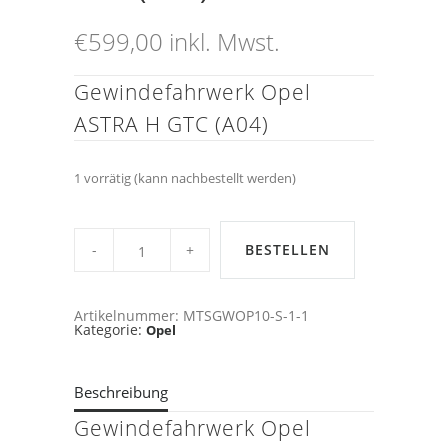
€
599,00
inkl. Mwst.
Gewindefahrwerk Opel
ASTRA H GTC (A04)
1 vorrätig (kann nachbestellt werden)
MTS
Gewindefahrwerk
BESTELLEN
Sport
Opel
ASTRA
H
Artikelnummer:
MTSGWOP10-S-1-1
GTC
Kategorie:
Opel
(A04)
quantity
Beschreibung
Gewindefahrwerk Opel