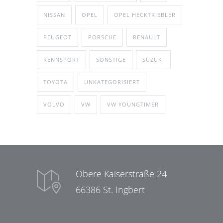
NISSAN
OPEL
OPEL HECKTRIEBLER
PEUGEOT
PORSCHE
RENAULT
RENNSPORT
SONSTIGE
SUZUKI
TOYOTA
UNKATEGORISIERT
VOLVO
VW
VW YOUNGTIMER
Obere Kaiserstraße 24
66386 St. Ingbert