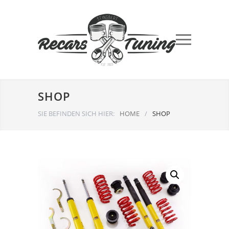
SHOP
SIE BEFINDEN SICH HIER:
HOME
/
SHOP