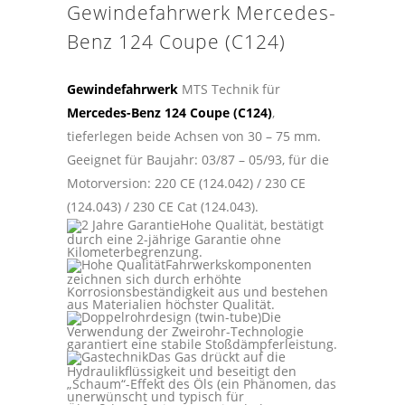
Gewindefahrwerk Mercedes-
Benz 124 Coupe (C124)
Gewindefahrwerk
MTS Technik für
Mercedes-Benz 124 Coupe (C124)
,
tieferlegen beide Achsen von 30 – 75 mm.
Geeignet für Baujahr: 03/87 – 05/93, für die
Motorversion: 220 CE (124.042) / 230 CE
(124.043) / 230 CE Cat (124.043).
Hohe Qualität, bestätigt
durch eine 2-jährige Garantie ohne
Kilometerbegrenzung.
Fahrwerkskomponenten
zeichnen sich durch erhöhte
Korrosionsbeständigkeit aus und bestehen
aus Materialien höchster Qualität.
Die
Verwendung der Zweirohr-Technologie
garantiert eine stabile Stoßdämpferleistung.
Das Gas drückt auf die
Hydraulikflüssigkeit und beseitigt den
„Schaum“-Effekt des Öls (ein Phänomen, das
unerwünscht und typisch für