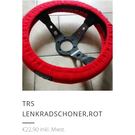
TRS
LENKRADSCHONER,ROT
€
22,90
inkl. Mwst.