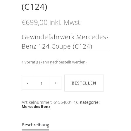
(C124)
€
699,00
inkl. Mwst.
Gewindefahrwerk Mercedes-
Benz 124 Coupe (C124)
1 vorrätig (kann nachbestellt werden)
MTS-
Gewindefahrwerk
BESTELLEN
Street
Mercedes-
Benz
124
Artikelnummer:
61554001-1C
Kategorie:
Coupe
Mercedes Benz
(C124)
quantity
Beschreibung