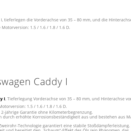
 tieferlegen die Vorderachse von 35 – 80 mm, und die Hinterachs
Motorversion: 1.5 / 1.6 / 1.8 / 1.6 D.
swagen Caddy I
y I
, Tieferlegung Vorderachse von 35 – 80 mm, und Hinterachse vo
torversion: 1.5 / 1.6 / 1.8 / 1.6 D.
e 2-jährige Garantie ohne Kilometerbegrenzung.
 durch erhöhte Korrosionsbeständigkeit aus und bestehen aus Ma
weirohr-Technologie garantiert eine stabile Stoßdämpferleistung.
keit und beseitigt den „Schaum“-Effekt des Öls (ein Phänomen, das