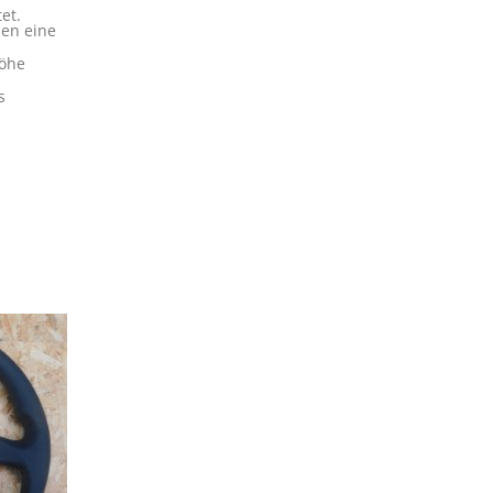
et.
hen eine
höhe
s