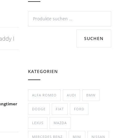
addy I
SUCHEN
KATEGORIEN
ALFA ROMEO
AUDI
BMW
ungtimer
DODGE
FIAT
FORD
LEXUS
MAZDA
MERCEDES BENZ
MINI
NISSAN