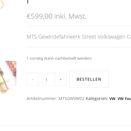
I
€
599,00
inkl. Mwst.
MTS Gewindefahrwerk Street Volkswagen C
1 vorrätig (kann nachbestellt werden)
MTS
Gewindefahrwerk
BESTELLEN
Street
Volkswagen
Caddy
I
Artikelnummer:
MTSGWVW02
Kategorien:
,
VW
VW Yo
quantity