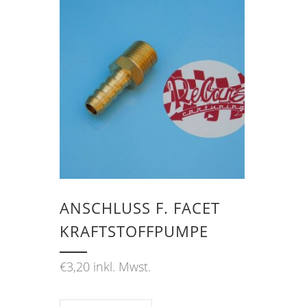
ANSCHLUSS F. FACET K
RAFTSTOFFPUMPE
€
3,20
inkl. Mwst.