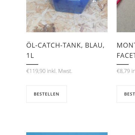
ÖL-CATCH-TANK, BLAU,
MONT
1L
FACE
€
119,90
inkl. Mwst.
€
8,79
i
BESTELLEN
BES