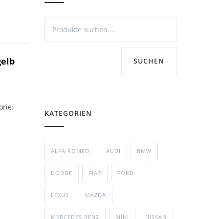
gelb
SUCHEN
orie:
KATEGORIEN
ALFA ROMEO
AUDI
BMW
DODGE
FIAT
FORD
LEXUS
MAZDA
MERCEDES BENZ
MINI
NISSAN