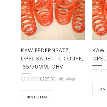
KAW FEDERNSATZ,
KAW 
OPEL KADETT C COUPE,
OPEL
-85/70MM, OHV
€
239,0
Ursprünglicher
Aktueller
€
239,00
€
225,00
inkl. Mwst.
Preis
Preis
war:
ist:
BES
€239,00
€225,00.
BESTELLEN