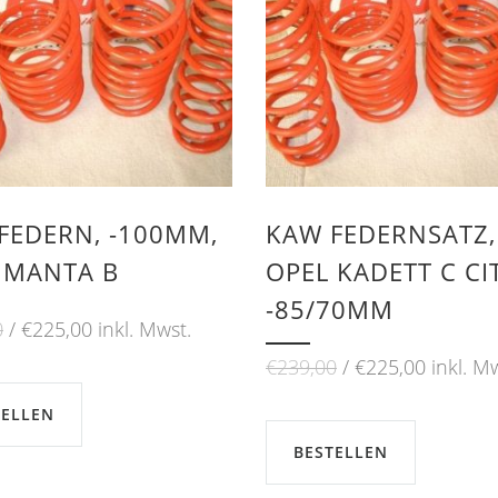
FEDERN, -100MM,
KAW FEDERNSATZ,
 MANTA B
OPEL KADETT C CIT
-85/70MM
Ursprünglicher
Aktueller
0
€
225,00
inkl. Mwst.
Preis
Preis
Ursprünglicher
Aktuelle
€
239,00
€
225,00
inkl. M
war:
ist:
Preis
Preis
€239,00
€225,00.
war:
ist:
TELLEN
€239,00
€225,00
BESTELLEN