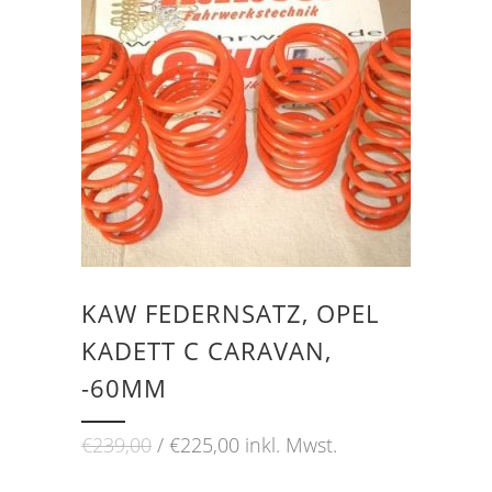
KAW FEDERNSATZ, OPEL
KADETT C CARAVAN,
-60MM
Ursprünglicher
Aktueller
€
239,00
€
225,00
inkl. Mwst.
Preis
Preis
war:
ist: