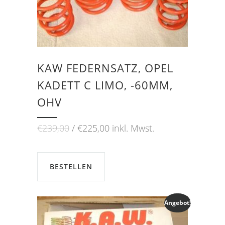
KAW FEDERNSATZ, OPEL
KADETT C LIMO, -60MM,
OHV
Ursprünglicher
Aktueller
€
239,00
€
225,00
inkl. Mwst.
Preis
Preis
war:
ist:
€239,00
€225,00.
BESTELLEN
Angebot!