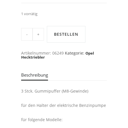
1 vorrätig
Opel
Kadett
BESTELLEN
C,
Manta/Ascona
A/B
1,9E-
Artikelnummer:
06249
Kategorie:
Opel
2,0E
Hecktriebler
-
Puffersatz
,
elektr.
Benzinpumpe,CIH
Beschreibung
quantity
3 Stck. Gummipuffer (M8-Gewinde)
für den Halter der elektrische Benzinpumpe
für folgende Modelle: