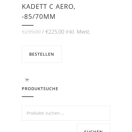
KADETT C AERO,
-85/70MM
Ursprünglicher
Aktueller
€
239,00
€
225,00
inkl. Mwst.
Preis
Preis
war:
ist:
€239,00
€225,00.
BESTELLEN
PRODUKTSUCHE
SUCHEN