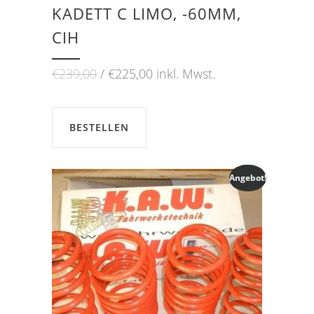
KADETT C LIMO, -60MM,
CIH
Ursprünglicher
Aktueller
€
239,00
€
225,00
inkl. Mwst.
Preis
Preis
war:
ist:
€239,00
€225,00.
BESTELLEN
Angebot!