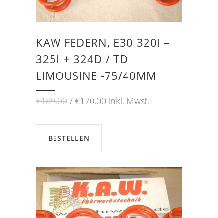
KAW FEDERN, E30 320I –
325I + 324D / TD
LIMOUSINE -75/40MM
Ursprünglicher
Aktueller
€
189,00
€
170,00
inkl. Mwst.
Preis
Preis
war:
ist:
€189,00
€170,00.
BESTELLEN