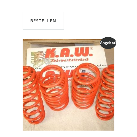
Preis
Preis
war:
ist:
€189,00
€170,00.
BESTELLEN
Angebot!