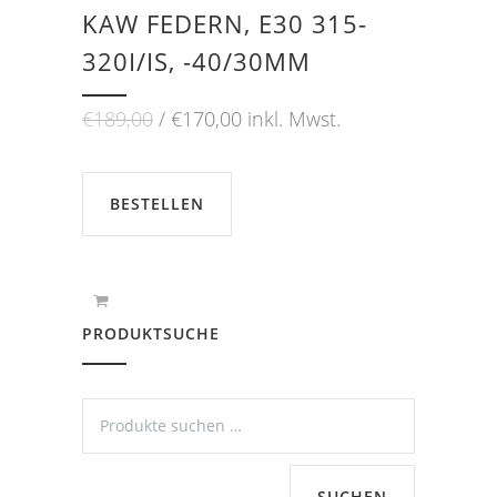
KAW FEDERN, E30 315-
320I/IS, -40/30MM
Ursprünglicher
Aktueller
€
189,00
€
170,00
inkl. Mwst.
Preis
Preis
war:
ist:
€189,00
€170,00.
BESTELLEN
PRODUKTSUCHE
SUCHEN