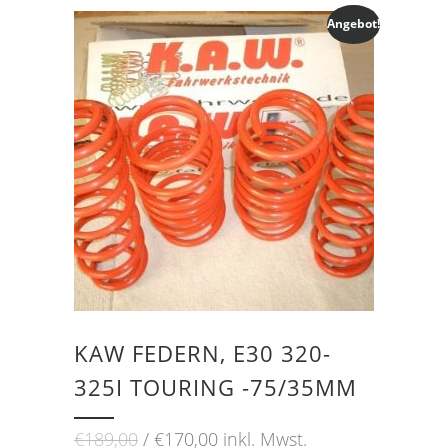
Angebot!
KAW FEDERN, E30 320-
325I TOURING -75/35MM
Ursprünglicher
Aktueller
€
189,00
€
170,00
inkl. Mwst.