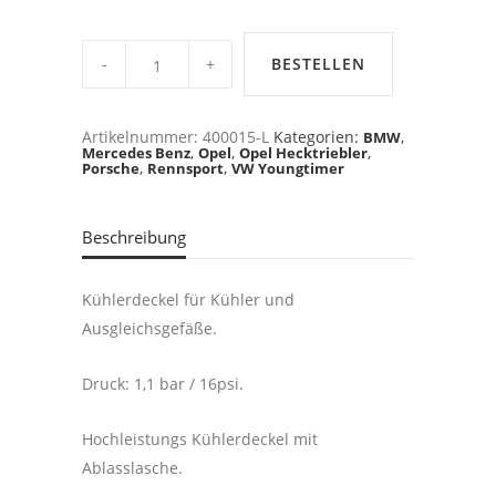
STANT
Kühlerdeckel,
BESTELLEN
CIH,
GTI,
16V,
C20XE,
Artikelnummer:
400015-L
Kategorien:
,
BMW
Kadett
,
,
,
Mercedes Benz
Opel
Opel Hecktriebler
C,
,
,
Porsche
Rennsport
VW Youngtimer
Manta,
Ascona
usw.
quantity
Beschreibung
Kühlerdeckel für Kühler und
Ausgleichsgefäße.
Druck: 1,1 bar / 16psi.
Hochleistungs Kühlerdeckel mit
Ablasslasche.