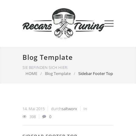
Blog Template
SIE BEFINDEN SICH HIER:
HOME
/
Blog Template
/
Sidebar Footer Top
14. Mai 2015
durch
saltworx
In
398
0