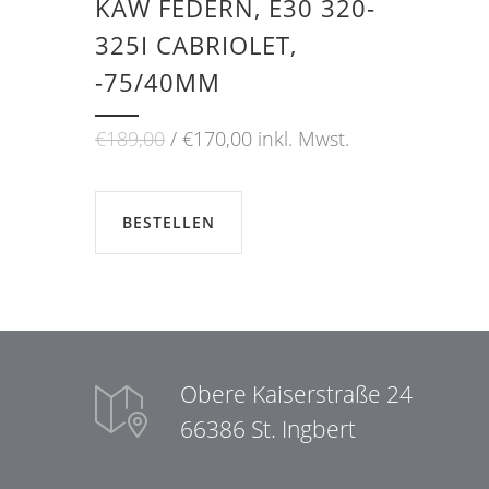
KAW FEDERN, E30 320-
325I CABRIOLET,
-75/40MM
Ursprünglicher
Aktueller
€
189,00
€
170,00
inkl. Mwst.
Preis
Preis
war:
ist:
€189,00
€170,00.
BESTELLEN
Obere Kaiserstraße 24
66386 St. Ingbert