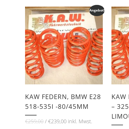
Angebot!
KAW FEDERN, BMW E28
KAW 
518-535I -80/45MM
– 325
LIMO
Ursprünglicher
Aktueller
€
259,00
€
239,00
inkl. Mwst.
Preis
Preis