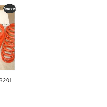
Angebot!
320I