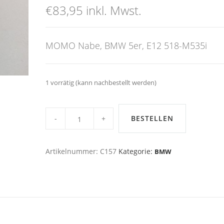
€
83,95
inkl. Mwst.
MOMO Nabe, BMW 5er, E12 518-M535i
1 vorrätig (kann nachbestellt werden)
MOMO
Nabe,
BESTELLEN
BMW
5er,
E12
518-
Artikelnummer:
C157
Kategorie:
BMW
M535i
quantity