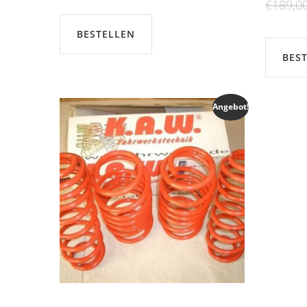
€
189,0
war:
ist:
€259,00
€239,00.
BESTELLEN
BES
Angebot!