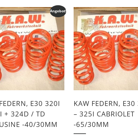
Angebot!
FEDERN, E30 320I
KAW FEDERN, E30 
I + 324D / TD
– 325I CABRIOLET
USINE -40/30MM
-65/30MM