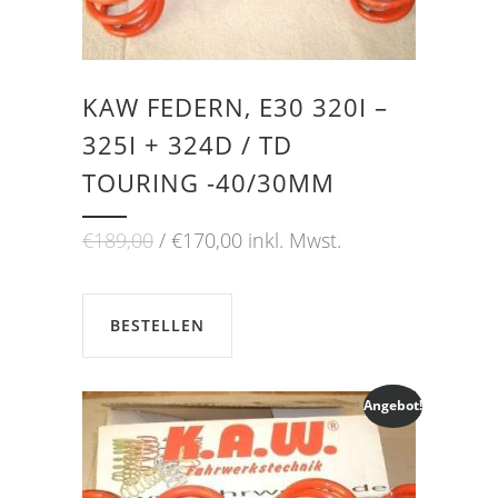
KAW FEDERN, E30 320I –
325I + 324D / TD
TOURING -40/30MM
Ursprünglicher
Aktueller
€
189,00
€
170,00
inkl. Mwst.
Preis
Preis
war:
ist:
€189,00
€170,00.
BESTELLEN
Angebot!