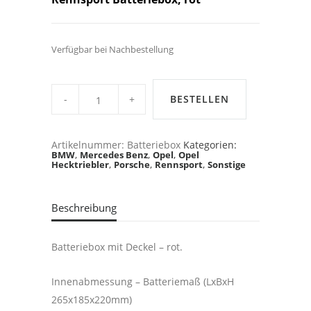
Verfügbar bei Nachbestellung
Rennsport
Batteriebox,
BESTELLEN
Batteriekasten
quantity
Artikelnummer:
Batteriebox
Kategorien:
,
,
,
BMW
Mercedes Benz
Opel
Opel
,
,
,
Hecktriebler
Porsche
Rennsport
Sonstige
Beschreibung
Batteriebox mit Deckel – rot.
Innenabmessung – Batteriemaß (LxBxH
265x185x220mm)