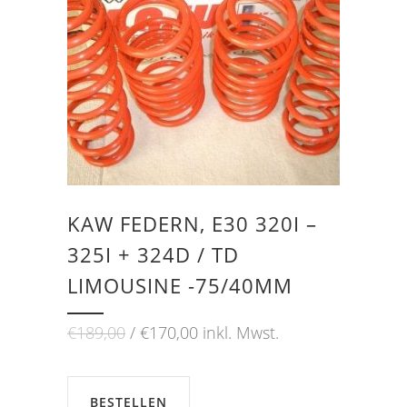
KAW FEDERN, E30 320I –
325I + 324D / TD
LIMOUSINE -75/40MM
Ursprünglicher
Aktueller
€
189,00
€
170,00
inkl. Mwst.
Preis
Preis
war:
ist:
€189,00
€170,00.
BESTELLEN